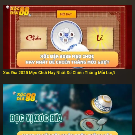
Xóc Đĩa 2025 Mẹo Chơi Hay Nhất Để Chiến Thắng Mỗi Lượt