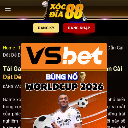
ĐĂNG KÝ
ĐĂNG NHẬP
Home
-
Tin tức
-
Tải Game Xóc Đĩa Miễn Phí Hướng Dẫn Cài
×
Đặt Dễ Dàng
Tải Game Xóc Đĩa Miễn Phí Hướng Dẫn Cài
Đặt Dễ Dàng
ĐĂNG VÀO
THÁNG 4 5, 2025
BỞI
SEO
Game xocdia88 luôn là trò chơi được yêu thích và phổ biến
trong cộng đồng người chơi game Việt Nam. Với sự ra mắt
của phiên bản game xóc đĩa, người chơi sẽ có những trải
nghiệm mới mẻ và hấp dẫn hơn bao giờ hết. Bài viết này sẽ