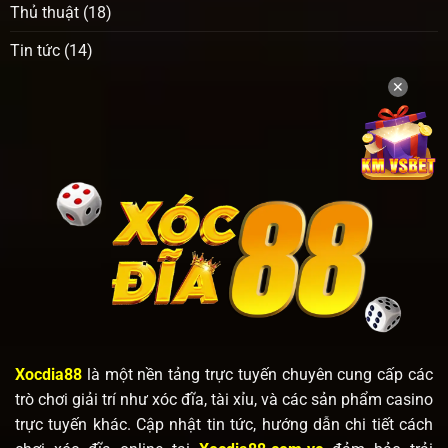
Thủ thuật
(18)
Tin tức
(14)
✕
Xocdia88
là một nền tảng trực tuyến chuyên cung cấp các
trò chơi giải trí như xóc đĩa, tài xỉu, và các sản phẩm casino
trực tuyến khác. Cập nhật tin tức, hướng dẫn chi tiết cách