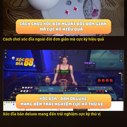
Cách chơi xóc đĩa ngoài đời đơn giản mà cực kỳ hiệu quả
Xóc đĩa bản deluxe mang đến trải nghiệm cực kỳ thú vị