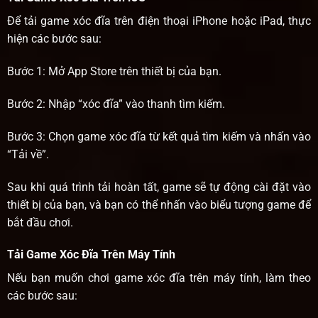
Để tải game xóc đĩa trên điện thoại iPhone hoặc iPad, thực
hiện các bước sau:
Bước 1: Mở App Store trên thiết bị của bạn.
Bước 2: Nhập “xóc đĩa” vào thanh tìm kiếm.
Bước 3: Chọn game xóc đĩa từ kết quả tìm kiếm và nhấn vào
“Tải về”.
Sau khi quá trình tải hoàn tất, game sẽ tự động cài đặt vào
thiết bị của bạn, và bạn có thể nhấn vào biểu tượng game để
bắt đầu chơi.
Tải Game Xóc Đĩa Trên Máy Tính
Nếu bạn muốn chơi game xóc đĩa trên máy tính, làm theo
các bước sau: