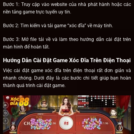
Bước 1: Truy cập vào website của nhà phát hành hoặc các
nền tảng game trực tuyến uy tín.
Bước 2: Tìm kiếm và tải game “xóc đĩa” về máy tính.
Bước 3: Mở file tải về và làm theo hướng dẫn cài đặt trên
màn hình để hoàn tất.
Hướng Dẫn Cài Đặt Game Xóc Đĩa Trên Điện Thoại
Việc cài đặt game xóc đĩa trên điện thoại rất đơn giản và
nhanh chóng. Dưới đây là các bước chi tiết giúp bạn hoàn
thành quá trình cài đặt game.