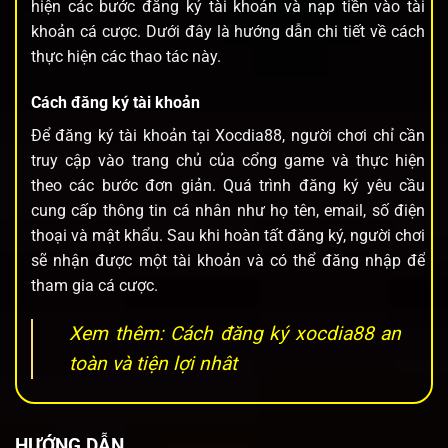
hiện các bước đăng ký tài khoản và nạp tiền vào tài
khoản cá cược. Dưới đây là hướng dẫn chi tiết về cách
thực hiện các thao tác này.
Cách đăng ký tài khoản
Để đăng ký tài khoản tại Xocdia88, người chơi chỉ cần
truy cập vào trang chủ của cổng game và thực hiện
theo các bước đơn giản. Quá trình đăng ký yêu cầu
cung cấp thông tin cá nhân như họ tên, email, số điện
thoại và mật khẩu. Sau khi hoàn tất đăng ký, người chơi
sẽ nhận được một tài khoản và có thể đăng nhập để
tham gia cá cược.
Xem thêm: Cách đăng ký xocdia88 an
toàn và tiện lợi nhât
Nền tảng cam kết bảo mật thông tin người chơi, đảm
bảo rằng các dữ liệu cá nhân sẽ không bị rò rỉ. Quy trình
HƯỚNG DẪN