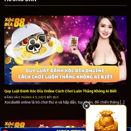
đăng ký rất nhanh chóng và dễ dàng, giúp người chơi
không phải mất nhiều thời gian để bắt đầu.
Nạp tiền và rút tiền tại nền tảng
Nạp tiền và rút tiền tại Xocdia88 là một quá trình đơn
giản và thuận tiện. Cổng game này hỗ trợ nhiều phương
thức thanh toán khác nhau, bao gồm chuyển khoản
ngân hàng, thẻ tín dụng, ví điện tử và các phương thức
thanh toán trực tuyến khác. Người chơi có thể lựa chọn
phương thức phù hợp để nạp tiền vào tài khoản cá
cược.
Quy Luật Đánh Xóc Đĩa Online Cách Chơi Luôn Thắng Không Ai Biết
Quá trình rút tiền cũng rất dễ dàng, và nền tảng cam kết
ĐĂNG VÀO
THÁNG 4 5, 2025
BỞI
SEO
xử lý giao dịch nhanh chóng, giúp người chơi nhận
Xocdia88 online là trò chơi thú vị và hấp dẫn, tuy nhiên, để chiến thắng [...]
×
được tiền trong thời gian ngắn. Các giao dịch đều được
bảo mật tuyệt đối, giúp người chơi yên tâm khi thực
hiện các giao dịch tài chính.