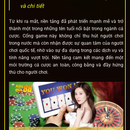
và chi tiết
Từ khi ra mắt, nền tảng đã phát triển mạnh mẽ và trở
thành một trong những tên tuổi nổi bật trong ngành cá
cược. Cổng game này không chỉ thu hút người chơi
trong nước mà còn nhận được sự quan tâm của người
chơi quốc tế, nhờ vào sự đa dạng trong các dịch vụ và
tính năng vượt trội. Nền tảng cam kết mang đến một
môi trường cá cược an toàn, công bằng và đầy hứng
thú cho người chơi.