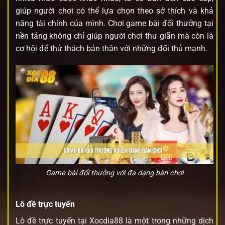
giúp người chơi có thể lựa chọn theo sở thích và khả
năng tài chính của mình. Chơi game bài đổi thưởng tại
nền tảng không chỉ giúp người chơi thư giãn mà còn là
cơ hội để thử thách bản thân với những đối thủ mạnh.
Game bài đổi thưởng với đa dạng bàn chơi
Lô đề trực tuyến
Lô đề trực tuyến tại Xocdia88 là một trong những dịch