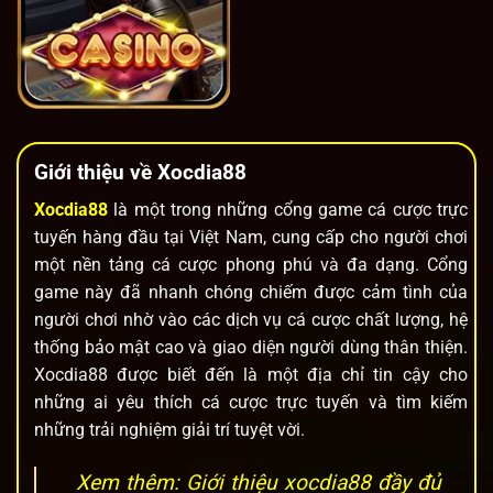
Giới thiệu về Xocdia88
Xocdia88
là một trong những cổng game cá cược trực
tuyến hàng đầu tại Việt Nam, cung cấp cho người chơi
một nền tảng cá cược phong phú và đa dạng. Cổng
game này đã nhanh chóng chiếm được cảm tình của
người chơi nhờ vào các dịch vụ cá cược chất lượng, hệ
thống bảo mật cao và giao diện người dùng thân thiện.
Xocdia88 được biết đến là một địa chỉ tin cậy cho
những ai yêu thích cá cược trực tuyến và tìm kiếm
những trải nghiệm giải trí tuyệt vời.
Xem thêm: Giới thiệu xocdia88 đầy đủ