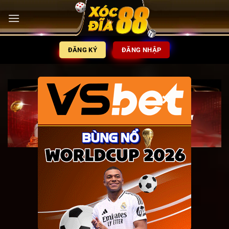
ĐĂNG KÝ
ĐĂNG NHẬP
×