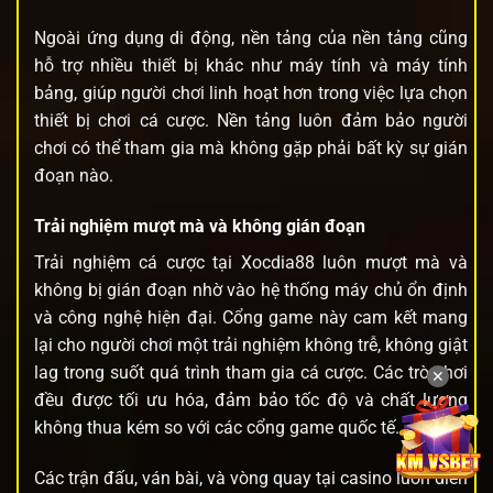
Ngoài ứng dụng di động, nền tảng của nền tảng cũng
hỗ trợ nhiều thiết bị khác như máy tính và máy tính
bảng, giúp người chơi linh hoạt hơn trong việc lựa chọn
thiết bị chơi cá cược. Nền tảng luôn đảm bảo người
chơi có thể tham gia mà không gặp phải bất kỳ sự gián
đoạn nào.
Trải nghiệm mượt mà và không gián đoạn
Trải nghiệm cá cược tại Xocdia88 luôn mượt mà và
không bị gián đoạn nhờ vào hệ thống máy chủ ổn định
và công nghệ hiện đại. Cổng game này cam kết mang
lại cho người chơi một trải nghiệm không trễ, không giật
lag trong suốt quá trình tham gia cá cược. Các trò chơi
✕
đều được tối ưu hóa, đảm bảo tốc độ và chất lượng
không thua kém so với các cổng game quốc tế.
Các trận đấu, ván bài, và vòng quay tại casino luôn diễn