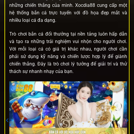
những chiến thắng của mình. Xocdia88 cung cấp một
hệ thống bắn cá trực tuyến với đồ họa đẹp mắt và
nhiều loại cá đa dạng.
Trò chơi bắn cá đổi thưởng tại nền tảng luôn hấp dẫn
và tạo ra những trải nghiệm vui nhộn cho người chơi.
Với mỗi loại cá có giá trị khác nhau, người chơi cần
phải sử dụng kỹ năng và chiến lược hợp lý để giành
chiến thắng. Đây là trò chơi lý tưởng để giải trí và thử
thách sự nhanh nhạy của bạn.