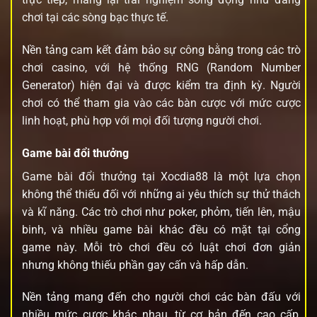
chơi tại các sòng bạc thực tế.
Nền tảng cam kết đảm bảo sự công bằng trong các trò
chơi casino, với hệ thống RNG (Random Number
Generator) hiện đại và được kiểm tra định kỳ. Người
chơi có thể tham gia vào các bàn cược với mức cược
linh hoạt, phù hợp với mọi đối tượng người chơi.
Game bài đổi thưởng
Game bài đổi thưởng tại Xocdia88 là một lựa chọn
không thể thiếu đối với những ai yêu thích sự thử thách
và kĩ năng. Các trò chơi như poker, phỏm, tiến lên, mậu
binh, và nhiều game bài khác đều có mặt tại cổng
game này. Mỗi trò chơi đều có luật chơi đơn giản
nhưng không thiếu phần gay cấn và hấp dẫn.
Nền tảng mang đến cho người chơi các bàn đấu với
nhiều mức cược khác nhau, từ cơ bản đến cao cấp,