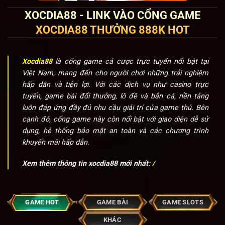
XOCDIA88 - LINK VÀO CỔNG GAME
XOCDIA88 THƯỞNG 888K HOT
Xocdia88
là cổng game cá cược trực tuyến nổi bật tại
Việt Nam, mang đến cho người chơi những trải nghiệm
hấp dẫn và tiện lợi. Với các dịch vụ như casino trực
tuyến, game bài đổi thưởng, lô đề và bắn cá, nền tảng
luôn đáp ứng đầy đủ nhu cầu giải trí của game thủ. Bên
cạnh đó, cổng game này còn nổi bật với giao diện dễ sử
dụng, hệ thống bảo mật an toàn và các chương trình
khuyến mãi hấp dẫn.
Xem thêm thông tin xocdia88 mới nhất:
/
GAME HOT
GAME BÀI
GAME SLOTS
KHÁC