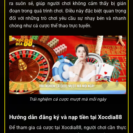
ra suôn sẻ, giúp người chơi không cảm thấy bị gián
đoạn trong quá trình chơi. Điều này đặc biệt quan trọng
đối với những trò chơi yêu cầu sự nhạy bén và nhanh
chóng như cá cược thể thao trực tuyến.
Trải nghiệm cá cược mượt mà mỗi ngày
Hướng dẫn đăng ký và nạp tiền tại Xocdia88
Để tham gia cá cược tại Xocdia88, người chơi cần thực