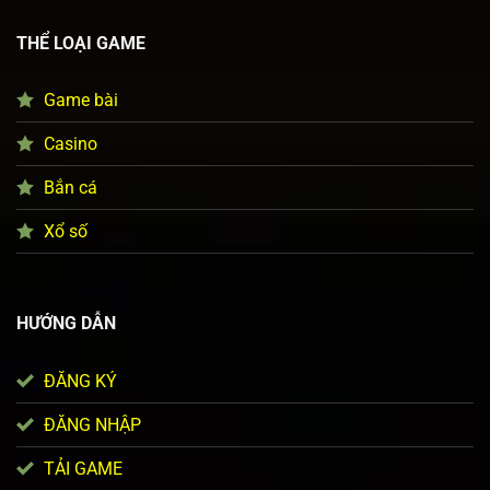
THỂ LOẠI GAME
Game bài
Casino
Bắn cá
Xổ số
HƯỚNG DẪN
ĐĂNG KÝ
ĐĂNG NHẬP
TẢI GAME