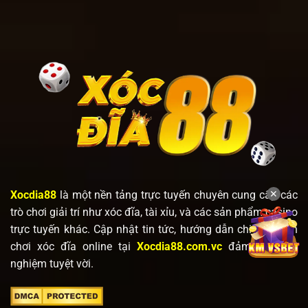
Xocdia88
là một nền tảng trực tuyến chuyên cung cấp các
✕
trò chơi giải trí như xóc đĩa, tài xỉu, và các sản phẩm casino
trực tuyến khác. Cập nhật tin tức, hướng dẫn chi tiết cách
chơi xóc đĩa online tại
Xocdia88.com.vc
đảm bảo trải
nghiệm tuyệt vời.