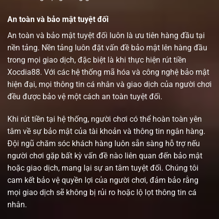
An toàn và bảo mật tuyệt đối
An toàn và bảo mật tuyệt đối luôn là ưu tiên hàng đầu tại
nền tảng. Nền tảng luôn đặt vấn đề bảo mật lên hàng đầu
trong mọi giao dịch, đặc biệt là khi thực hiện rút tiền
Xocdia88. Với các hệ thống mã hóa và công nghệ bảo mật
hiện đại, mọi thông tin cá nhân và giao dịch của người chơi
đều được bảo vệ một cách an toàn tuyệt đối.
Khi rút tiền tại hệ thống, người chơi có thể hoàn toàn yên
tâm về sự bảo mật của tài khoản và thông tin ngân hàng.
Đội ngũ chăm sóc khách hàng luôn sẵn sàng hỗ trợ nếu
người chơi gặp bất kỳ vấn đề nào liên quan đến bảo mật
hoặc giao dịch, mang lại sự an tâm tuyệt đối. Chúng tôi
cam kết bảo vệ quyền lợi của người chơi, đảm bảo rằng
mọi giao dịch sẽ không bị rủi ro hoặc lộ lọt thông tin cá
nhân.