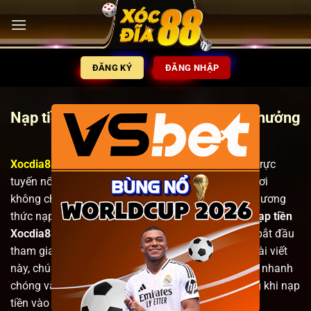
ĐĂNG KÝ
ĐĂNG NHẬP
Nạp tiền xocdia88 ngay hôm nay – Thưởng
×
hấp dẫn cho bạn
Xocdia88
là một trong những cổng game cá cược trực
tuyến nổi bật tại Việt Nam, mang đến cho người chơi
không chỉ những trò chơi hấp dẫn mà còn nhiều phương
thức nạp tiền tiện lợi và các ưu đãi hấp dẫn. Việc
nạp tiền
Xocdia88
là một trong những bước quan trọng để bắt đầu
tham gia vào các trò chơi và nhận thưởng. Trong bài viết
này, chúng tôi sẽ hướng dẫn bạn các cách nạp tiền nhanh
chóng và chi tiết, cùng với các chương trình thưởng khi nạp
tiền vào nền tảng.