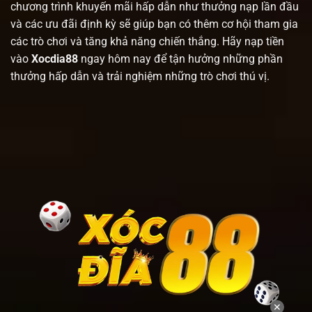
chương trình khuyến mãi hấp dẫn như thưởng nạp lần đầu
và các ưu đãi định kỳ sẽ giúp bạn có thêm cơ hội tham gia
các trò chơi và tăng khả năng chiến thắng. Hãy nạp tiền
vào
Xocdia88
ngay hôm nay để tận hưởng những phần
thưởng hấp dẫn và trải nghiệm những trò chơi thú vị.
✕