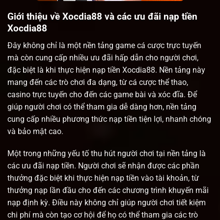
Giới thiệu về Xocdia88 và các ưu đãi nạp tiền
Xocdia88
Đây không chỉ là một nền tảng game cá cược trực tuyến
mà còn cung cấp nhiều ưu đãi hấp dẫn cho người chơi,
đặc biệt là khi thực hiện nạp tiền Xocdia88. Nền tảng này
mang đến các trò chơi đa dạng, từ cá cược thể thao,
casino trực tuyến cho đến các game bài và xóc đĩa. Để
giúp người chơi có thể tham gia dễ dàng hơn, nền tảng
cung cấp nhiều phương thức nạp tiền tiện lợi, nhanh chóng
và bảo mật cao.
Một trong những yếu tố thu hút người chơi tại nền tảng là
các ưu đãi nạp tiền. Người chơi sẽ nhận được các phần
thưởng đặc biệt khi thực hiện nạp tiền vào tài khoản, từ
thưởng nạp lần đầu cho đến các chương trình khuyến mãi
nạp định kỳ. Điều này không chỉ giúp người chơi tiết kiệm
chi phí mà còn tạo cơ hội để họ có thể tham gia các trò