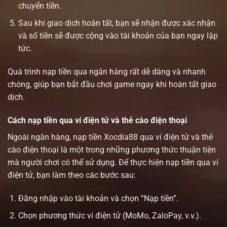
chuyển tiền.
Sau khi giao dịch hoàn tất, bạn sẽ nhận được xác nhận
và số tiền sẽ được cộng vào tài khoản của bạn ngay lập
tức.
Quá trình nạp tiền qua ngân hàng rất dễ dàng và nhanh
chóng, giúp bạn bắt đầu chơi game ngay khi hoàn tất giao
dịch.
Cách nạp tiền qua ví điện tử và thẻ cào điện thoại
Ngoài ngân hàng, nạp tiền Xocdia88 qua ví điện tử và thẻ
cào điện thoại là một trong những phương thức thuận tiện
mà người chơi có thể sử dụng. Để thực hiện nạp tiền qua ví
điện tử, bạn làm theo các bước sau:
Đăng nhập vào tài khoản và chọn “Nạp tiền”.
Chọn phương thức ví điện tử (MoMo, ZaloPay, v.v.).