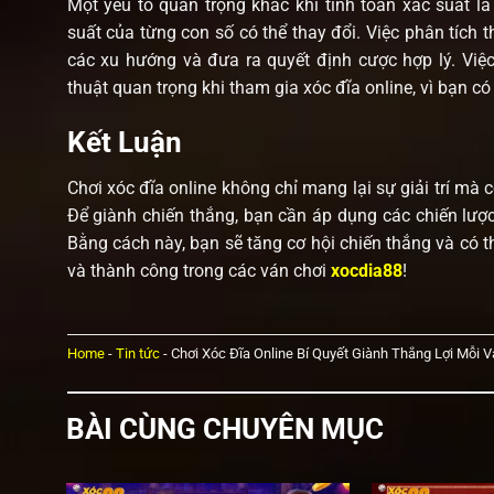
Một yếu tố quan trọng khác khi tính toán xác suất l
suất của từng con số có thể thay đổi. Việc phân tích
các xu hướng và đưa ra quyết định cược hợp lý. Việc
thuật quan trọng khi tham gia xóc đĩa online, vì bạn 
Kết Luận
Chơi xóc đĩa online không chỉ mang lại sự giải trí mà 
Để giành chiến thắng, bạn cần áp dụng các chiến lược 
Bằng cách này, bạn sẽ tăng cơ hội chiến thắng và có
và thành công trong các ván chơi
xocdia88
!
Home
-
Tin tức
-
Chơi Xóc Đĩa Online Bí Quyết Giành Thắng Lợi Mỗi V
BÀI CÙNG CHUYÊN MỤC