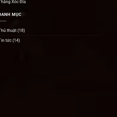
Thắng Xóc Đĩa
DANH MỤC
Thủ thuật
(18)
Tin tức
(14)