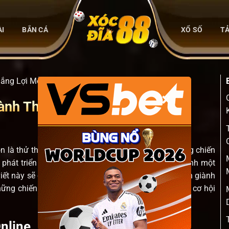
ÀI
BẮN CÁ
XỔ SỐ
TẢ
hắng Lợi Mỗi Ván
×
iành Thắng Lợi Mỗi Ván
òn là thử thách trí tuệ đòi hỏi người chơi phải áp dụng chiến
 phát triển của công nghệ, xóc đĩa online đã trở thành một
ài viết này sẽ cung cấp cho bạn những bí quyết giúp bạn giành
hững chiến lược và cách tính xác suất để tối ưu hóa cơ hội
nline