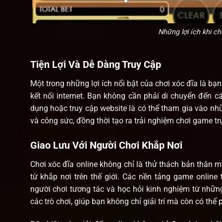
Những lợi ích khi ch
Tiện Lợi Và Dễ Dàng Truy Cập
Một trong những lợi ích nổi bật của chơi xóc đĩa là bạn 
kết nối internet. Bạn không cần phải di chuyển đến cá
dụng hoặc truy cập website là có thể tham gia vào nhữn
và công sức, đồng thời tạo ra trải nghiệm chơi game trự
Giao Lưu Với Người Chơi Khắp Nơi
Chơi xóc đĩa online không chỉ là thử thách bản thân m
từ khắp nơi trên thế giới. Các nền tảng game online 
người chơi tương tác và học hỏi kinh nghiệm từ nhữn
các trò chơi, giúp bạn không chỉ giải trí mà còn có thể