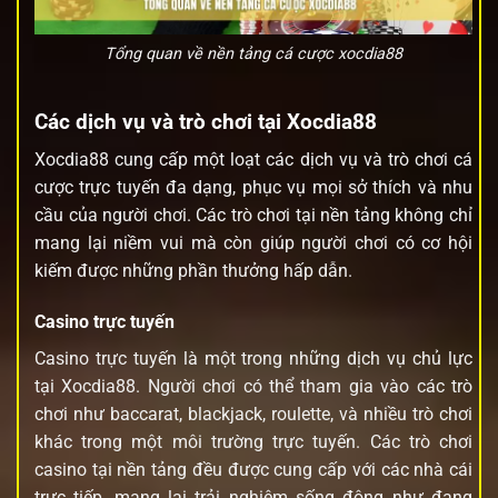
Tổng quan về nền tảng cá cược xocdia88
Các dịch vụ và trò chơi tại Xocdia88
Xocdia88 cung cấp một loạt các dịch vụ và trò chơi cá
cược trực tuyến đa dạng, phục vụ mọi sở thích và nhu
cầu của người chơi. Các trò chơi tại nền tảng không chỉ
mang lại niềm vui mà còn giúp người chơi có cơ hội
kiếm được những phần thưởng hấp dẫn.
Casino trực tuyến
Casino trực tuyến là một trong những dịch vụ chủ lực
tại Xocdia88. Người chơi có thể tham gia vào các trò
chơi như baccarat, blackjack, roulette, và nhiều trò chơi
khác trong một môi trường trực tuyến. Các trò chơi
casino tại nền tảng đều được cung cấp với các nhà cái
trực tiếp, mang lại trải nghiệm sống động như đang