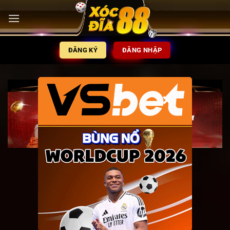
ĐĂNG KÝ
ĐĂNG NHẬP
×