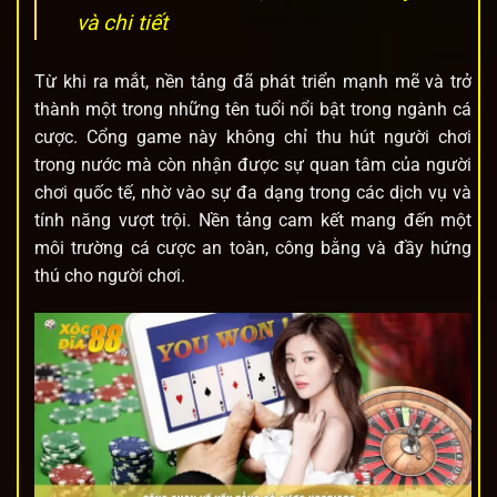
và chi tiết
Từ khi ra mắt, nền tảng đã phát triển mạnh mẽ và trở
thành một trong những tên tuổi nổi bật trong ngành cá
cược. Cổng game này không chỉ thu hút người chơi
trong nước mà còn nhận được sự quan tâm của người
chơi quốc tế, nhờ vào sự đa dạng trong các dịch vụ và
tính năng vượt trội. Nền tảng cam kết mang đến một
môi trường cá cược an toàn, công bằng và đầy hứng
thú cho người chơi.