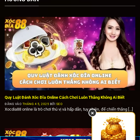
đăng ký rất nhanh chóng và dễ dàng, giúp người chơi
không phải mất nhiều thời gian để bắt đầu.
Nạp tiền và rút tiền tại nền tảng
Nạp tiền và rút tiền tại Xocdia88 là một quá trình đơn
giản và thuận tiện. Cổng game này hỗ trợ nhiều phương
thức thanh toán khác nhau, bao gồm chuyển khoản
ngân hàng, thẻ tín dụng, ví điện tử và các phương thức
thanh toán trực tuyến khác. Người chơi có thể lựa chọn
phương thức phù hợp để nạp tiền vào tài khoản cá
cược.
Quy Luật Đánh Xóc Đĩa Online Cách Chơi Luôn Thắng Không Ai Biết
Quá trình rút tiền cũng rất dễ dàng, và nền tảng cam kết
ĐĂNG VÀO
THÁNG 4 5, 2025
BỞI
SEO
xử lý giao dịch nhanh chóng, giúp người chơi nhận
Xocdia88 online là trò chơi thú vị và hấp dẫn, tuy nhiên, để chiến thắng [...]
×
được tiền trong thời gian ngắn. Các giao dịch đều được
bảo mật tuyệt đối, giúp người chơi yên tâm khi thực
hiện các giao dịch tài chính.