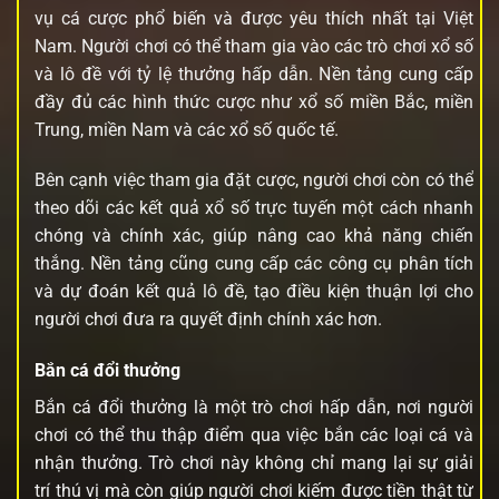
vụ cá cược phổ biến và được yêu thích nhất tại Việt
Nam. Người chơi có thể tham gia vào các trò chơi xổ số
và lô đề với tỷ lệ thưởng hấp dẫn. Nền tảng cung cấp
đầy đủ các hình thức cược như xổ số miền Bắc, miền
Trung, miền Nam và các xổ số quốc tế.
Bên cạnh việc tham gia đặt cược, người chơi còn có thể
theo dõi các kết quả xổ số trực tuyến một cách nhanh
chóng và chính xác, giúp nâng cao khả năng chiến
thắng. Nền tảng cũng cung cấp các công cụ phân tích
và dự đoán kết quả lô đề, tạo điều kiện thuận lợi cho
người chơi đưa ra quyết định chính xác hơn.
Bắn cá đổi thưởng
Bắn cá đổi thưởng là một trò chơi hấp dẫn, nơi người
chơi có thể thu thập điểm qua việc bắn các loại cá và
nhận thưởng. Trò chơi này không chỉ mang lại sự giải
trí thú vị mà còn giúp người chơi kiếm được tiền thật từ