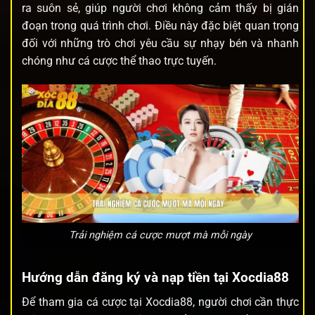
ra suôn sẻ, giúp người chơi không cảm thấy bị gián
đoạn trong quá trình chơi. Điều này đặc biệt quan trọng
đối với những trò chơi yêu cầu sự nhạy bén và nhanh
chóng như cá cược thể thao trực tuyến.
Trải nghiệm cá cược mượt mà mỗi ngày
Hướng dẫn đăng ký và nạp tiền tại Xocdia88
Để tham gia cá cược tại Xocdia88, người chơi cần thực